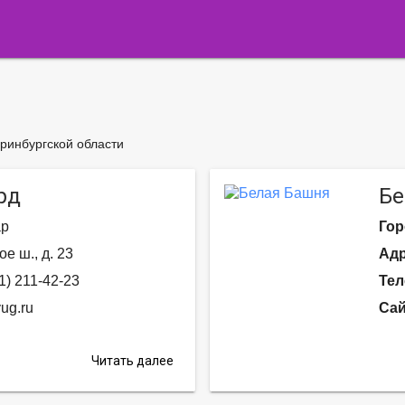
еринбургской области
рд
Бе
ар
Гор
е ш., д. 23
Адр
1) 211-42-23
Тел
ug.ru
Сай
Читать далее