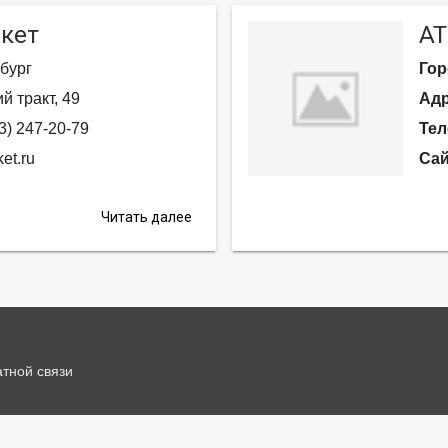
кет
АТ
бург
Гор
й тракт, 49
Адр
3) 247-20-79
Тел
et.ru
Сай
Читать далее
тной связи