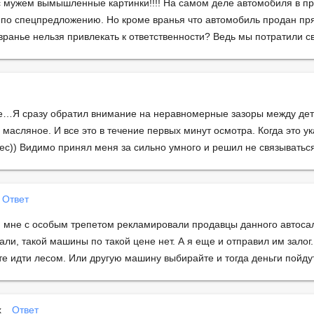
 с мужем вымышленные картинки!!!! На самом деле автомобиля в п
 по спецпредложению. Но кроме вранья что автомобиль продан пр
вранье нельзя привлекать к ответственности? Ведь мы потратили св
…Я сразу обратил внимание на неравномерные зазоры между дета
о масляное. И все это в течение первых минут осмотра. Когда это 
нес)) Видимо принял меня за сильно умного и решил не связывать
Ответ
й мне с особым трепетом рекламировали продавцы данного автосал
али, такой машины по такой цене нет. А я еще и отправил им залог
те идти лесом. Или другую машину выбирайте и тогда деньги пойдут
х
Ответ