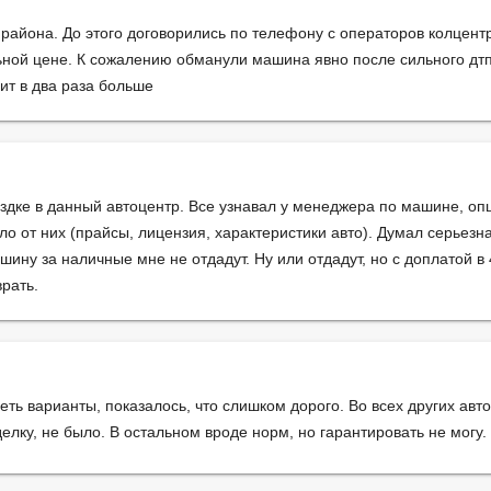
 района. До этого договорились по телефону с операторов колцен
ьной цене. К сожалению обманули машина явно после сильного дтп
ит в два раза больше
ездке в данный автоцентр. Все узнавал у менеджера по машине, оп
о от них (прайсы, лицензия, характеристики авто). Думал серьезна
ашину за наличные мне не отдадут. Ну или отдадут, но с доплатой в
врать.
еть варианты, показалось, что слишком дорого. Во всех других ав
елку, не было. В остальном вроде норм, но гарантировать не могу.