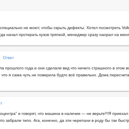
пециально не моют, чтобы скрыть дефекты. Хотел посмотреть Volk
гда начал протирать кузов тряпкой, менеджер сразу наорал на мен
Ответ
а прошлого года.и они сделали вид что ничего страшного в этом в
 что я сама чуть не поверила будто всё правильно. Дома пересчит
т
тоцентра” и говорят, что машина в наличии — не верьте!!!Я приехал
то забрали типо. Ага, конечно, да эти черепахи в роду бы так быст