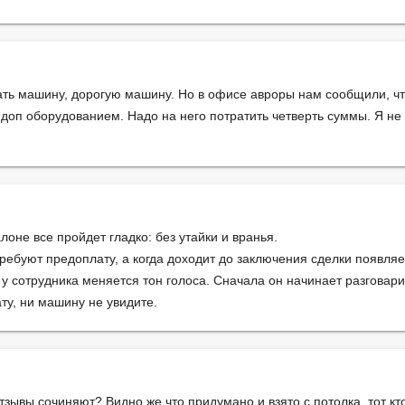
ть машину, дорогую машину. Но в офисе авроры нам сообщили, что 
 доп оборудованием. Надо на него потратить четверть суммы. Я не 
лоне все пройдет гладко: без утайки и вранья.
ребуют предоплату, а когда доходит до заключения сделки появляе
ы у сотрудника меняется тон голоса. Сначала он начинает разговар
ту, ни машину не увидите.
зывы сочиняют? Видно же что придумано и взято с потолка, тот кто