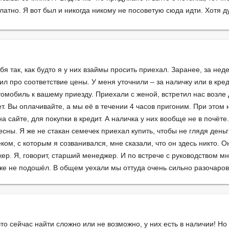
атно. Я вот был и никогда никому не посоветую сюда идти. Хотя д
я так, как будто я у них взаймы просить приехал. Заранее, за нед
л про соответствие цены. У меня уточнили – за наличку или в креди
омобиль к вашему приезду. Приехали с женой, встретил нас возле
т. Вы оплачивайте, а мы её в течении 4 часов пригоним. При этом
 сайте, для покупки в кредит. А наличка у них вообще не в почёте
сны. Я же не стакан семечек приехал купить, чтобы не глядя деньг
ком, с которым я созванивался, мне сказали, что он здесь никто. О
р. Я, говорит, старший менеджер. И по встрече с руководством мн
аже не подошёл. В общем уехали мы оттуда очень сильно разочаро
то сейчас найти сложно или не возможно, у них есть в наличии! Но