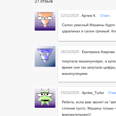
21 отзыв
12/11/2025
Артем К.
Ответ
Салон ужасный.Машины будто с
царапинах и салон грязный. Ко
26/10/2025
Екатерина Азарова
покупала машинуновую, а купил
время они так запутали цифры,
манипуляциям
15/10/2025
Артём_Turbo
Отве
Ребята, если вам звонят из “ав
стоянке пусто. Машину только ч
внисмательнее1!