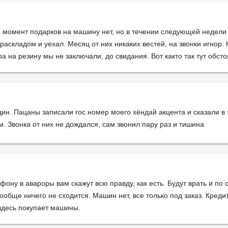
й момент подарков на машину нет, но в течении следующей недел
 раскладом и уехал. Месяц от них никаких вестей, на звонки игнор
а на резину мы не заключали, до свидания. Вот както так тут обсто
ин. Пацаны записали гос.номер моего хёндай акцента и сказали в 
м. Звонка от них не дождался, сам звонил пару раз и тишина
фону в авароры вам скажут всю правду, как есть. Будут врать и по
ообще ничего не сходится. Машин нет, все только под заказ. Креди
здесь покупает машины.