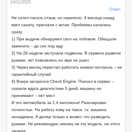
14/11/2025
Ответ
Не хотел писать отзыв, но накипело. 4 месяца назад
взял санату, пригнали с китая. Проблемы начались
сразу:
1) При выдаче обнаружил скол на лобовом. Обещали
заменить – до сих пор жду
2) На 2й неделе застучала подвеска. В сервисе развели
руками, чет повозились но звук не ушел
3) Через месяц перестал работать климат-контроль – не
гарантийный случай
4) Вчера загорелся Check Engine. Поехал в сервис –
сказали ждать диагностики 5 дней, машину не
принимают – нет мест
И это автомобиль за 2,4 миллиона! Разочарован
полностью. На работу езжу на такси, т.к. машина
ненадежна. А дилер только и может, что разводить
руками. Не рекомендую никому ни эту модель, ни этого
дилера