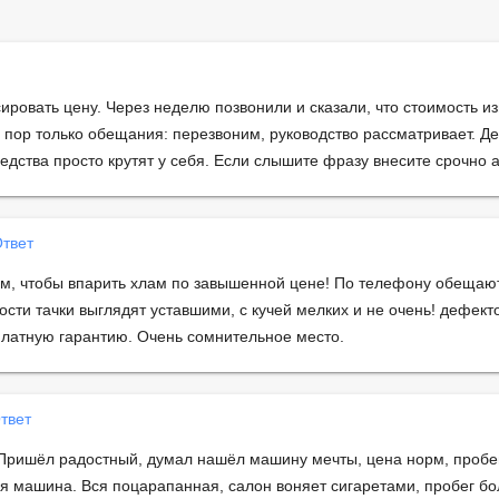
ировать цену. Через неделю позвонили и сказали, что стоимость из
х пор только обещания: перезвоним, руководство рассматривает. Де
редства просто крутят у себя. Если слышите фразу внесите срочно
твет
том, чтобы впарить хлам по завышенной цене! По телефону обещаю
сти тачки выглядят уставшими, с кучей мелких и не очень! дефекто
латную гарантию. Очень сомнительное место.
твет
 Пришёл радостный, думал нашёл машину мечты, цена норм, пробе
я машина. Вся поцарапанная, салон воняет сигаретами, пробег бол