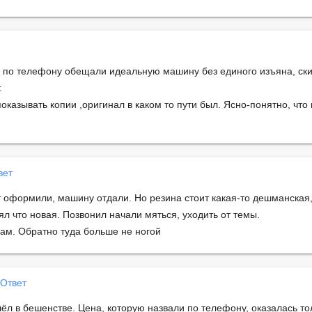
е по телефону обещали идеальную машину без единого изъяна, ски
.
казывать копии ,оригинал в каком то пути был. Ясно-понятно, что 
вет
 оформили, машину отдали. Но резина стоит какая-то дешманская,
л что новая. Позвонил начали мяться, уходить от темы.
ам. Обратно туда больше не ногой
Ответ
л в бешенстве. Цена, которую назвали по телефону, оказалась то