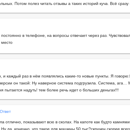
льных. Потом полез читать отзывы а таких историй куча. Всё сразу
постоянно в телефоне, на вопросы отвечает через раз. Чувствова
е место
 и каждый раз в нём появлялись какие-то новые пункты. Я говорю:
рсии он такой: Ну наверное система подгрузила. Система, ага… 
я пытается надуть! тем более речь идет о больших деньгах!!!
Ответ
 отлично, показывают всю в сколах. На капоте как будто камнями
 Ну да, конечно, что такое для машины 50 тыс?скручен скорее всег