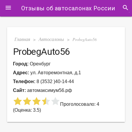
search
menu
Отзывы об автосалонах России
Главная
Автосалоны
>
>
ProbegAuto56
ProbegAuto56
Город:
Оренбург
Адрес:
ул. Авторемонтная, д.1
Телефон:
8 (3532 )40-14-44
Сайт:
автомаксимум56.рф
Проголосовало: 4
(Оценка: 3.5)