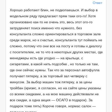
Ответ
Хорошо работают блин, не подкопаешься. И выбор в
модельном ряду предлагают прям таки ого-го! Хотя
организовано как-то не очень это, весь этот ого-го
затруденяет поиск именно что нужного, без
консультанта сложно ориентироваться в торговом зале
среди марок, но к счастью, консультанта тут поймать не
сложно, потому что они все на посту и готовы к диалогу
с посетителем, не то что в некоторых других местах, где
менеджеры есть где угодно — на крыльце, с
сигаретами, в какой нить подсобке , но только не там,
где они сейчас нужны. Так что за персонал автофулла
получает пятерку, а за торговый зал четверку с
минусом. За выбор машин тож пятерку, а за цены
тройбан (кризис, я согласен, но на сайте цены указаны
со всеми скидками, а на мою машину действовали не
все скидки, а одна акция — ОСАГО в подарок). За
подарок тоже пять) Короче говоря, нормас салон —